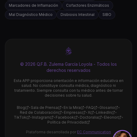
Marcadores de Inflamación
Cofactores Enzimáticos
Mal Diagnóstico Médico
Disbiosis Intestinal
SIBO
© 2026 Q.F.B. Zulema García Loyola - Todos los
derechos reservados
Esta APP proporciona orientación e información educativa en
salud. No constituye consulta médica, diagnóstico ni
tratamiento. Siempre consulta con tu médico antes de tomar
decisiones sobre tu salud.
Blog
•
Sala de Prensa
•
En la Mira
•
FAQ
•
Glosario
•
Red de Colaboración
•
Empresas
•
X
•
LinkedIn
•
TikTok
•
Instagram
•
Facebook
•
Doctoralia
•
Eleonor
•
Política de Privacidad
Plataforma desarrollada por
EC Communication