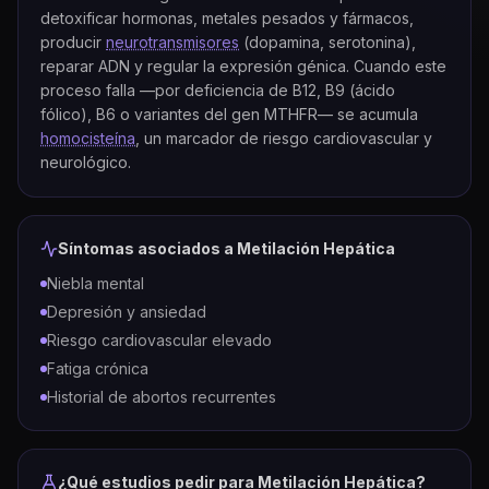
detoxificar hormonas, metales pesados y fármacos,
producir
neurotransmisores
(dopamina, serotonina),
reparar ADN y regular la expresión génica. Cuando este
proceso falla —por deficiencia de B12, B9 (ácido
fólico), B6 o variantes del gen MTHFR— se acumula
homocisteína
, un marcador de riesgo cardiovascular y
neurológico.
Síntomas asociados a
Metilación Hepática
Niebla mental
Depresión y ansiedad
Riesgo cardiovascular elevado
Fatiga crónica
Historial de abortos recurrentes
¿Qué estudios pedir para
Metilación Hepática
?