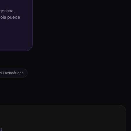
gentina,
oyola puede
s Enzimáticos
os