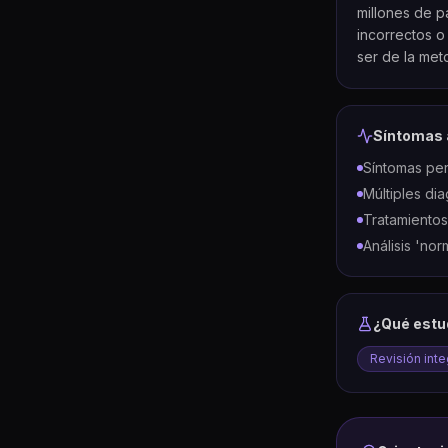
millones de p
incorrectos o
ser de la met
Síntomas 
Síntomas per
Múltiples di
Tratamientos
Análisis 'no
¿Qué estu
Revisión integ