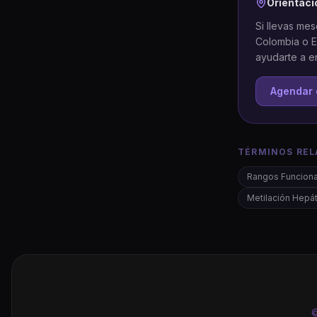
Orientaci
Si llevas me
Colombia o E
ayudarte a e
Agendar 
TÉRMINOS REL
Rangos Funciona
Metilación Hepát
©