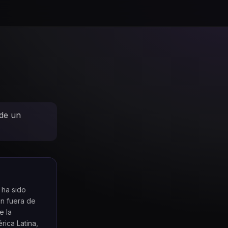
 de un
 ha sido
ón fuera de
e la
ica Latina,