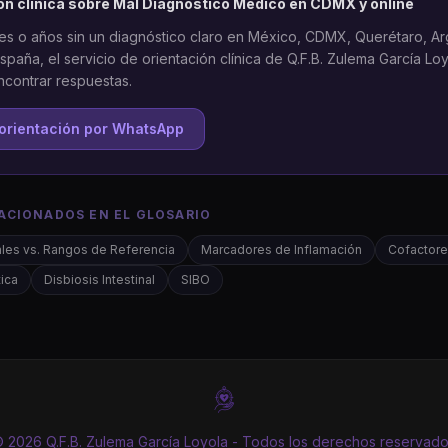
ón clínica sobre
Mal Diagnóstico Médico
en CDMX y online
ses o años sin un diagnóstico claro en México, CDMX, Querétaro, Ar
spaña, el servicio de orientación clínica de Q.F.B. Zulema García L
ncontrar respuestas.
orientación por WhatsApp
ACIONADOS EN EL GLOSARIO
les vs. Rangos de Referencia
Marcadores de Inflamación
Cofactore
ica
Disbiosis Intestinal
SIBO
 2026 Q.F.B. Zulema García Loyola - Todos los derechos reservad