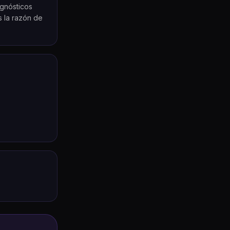
gnósticos
s la razón de