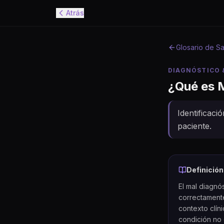
Atrás
Glosario de Sa
DIAGNÓSTICO 
¿Qué es
M
Identificaci
paciente.
Definición
El mal diagnó
correctamente
contexto clín
condición no 