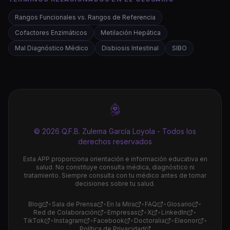
Rangos Funcionales vs. Rangos de Referencia
Cofactores Enzimáticos
Metilación Hepática
Mal Diagnóstico Médico
Disbiosis Intestinal
SIBO
© 2026 Q.F.B. Zulema García Loyola - Todos los
derechos reservados
Esta APP proporciona orientación e información educativa en
salud. No constituye consulta médica, diagnóstico ni
tratamiento. Siempre consulta con tu médico antes de tomar
decisiones sobre tu salud.
Blog
•
Sala de Prensa
•
En la Mira
•
FAQ
•
Glosario
•
Red de Colaboración
•
Empresas
•
X
•
LinkedIn
•
TikTok
•
Instagram
•
Facebook
•
Doctoralia
•
Eleonor
•
Política de Privacidad