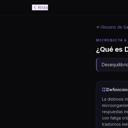
Atrás
Glosario de Sa
MICROBIOTA &
¿Qué es
D
Desequilibri
Definición
La disbiosis i
microorganismo
respuestas i
con fatiga cr
trastornos me