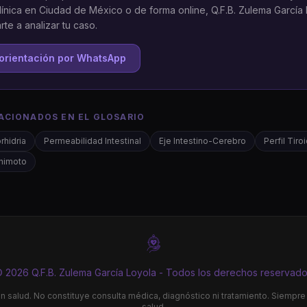
clínica en Ciudad de México o de forma online, Q.F.B. Zulema García
te a analizar tu caso.
orientación por WhatsApp
ACIONADOS EN EL GLOSARIO
rhidria
Permeabilidad Intestinal
Eje Intestino-Cerebro
Perfil Tir
shimoto
 2026 Q.F.B. Zulema García Loyola - Todos los derechos reservad
n salud. No constituye consulta médica, diagnóstico ni tratamiento. Siempr
salud.