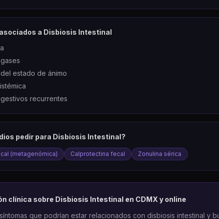
asociados a
Disbiosis Intestinal
ca
 gases
 del estado de ánimo
sistémica
gestivos recurrentes
dios pedir para
Disbiosis Intestinal
?
ecal (metagenómica)
Calprotectina fecal
Zonulina sérica
ón clínica sobre
Disbiosis Intestinal
en CDMX y online
síntomas que podrían estar relacionados con disbiosis intestinal y 