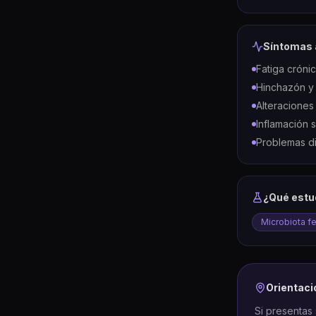
Síntomas 
Fatiga cróni
Hinchazón y
Alteraciones
Inflamación 
Problemas di
¿Qué estu
Microbiota f
Orientaci
Si presentas 