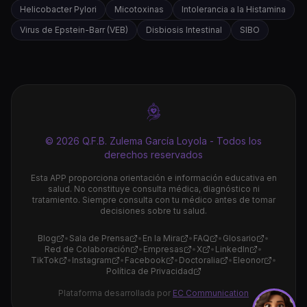
Helicobacter Pylori
Micotoxinas
Intolerancia a la Histamina
Virus de Epstein-Barr (VEB)
Disbiosis Intestinal
SIBO
© 2026 Q.F.B. Zulema García Loyola - Todos los
derechos reservados
Esta APP proporciona orientación e información educativa en
salud. No constituye consulta médica, diagnóstico ni
tratamiento. Siempre consulta con tu médico antes de tomar
decisiones sobre tu salud.
Blog
•
Sala de Prensa
•
En la Mira
•
FAQ
•
Glosario
•
Red de Colaboración
•
Empresas
•
X
•
LinkedIn
•
TikTok
•
Instagram
•
Facebook
•
Doctoralia
•
Eleonor
•
Política de Privacidad
Plataforma desarrollada por
EC Communication