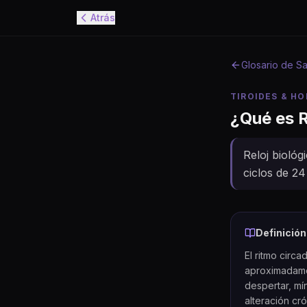
Atrás
Glosario de Sa
TIROIDES & H
¿Qué es
R
Reloj biológ
ciclos de 24
Definición
El ritmo circ
aproximadamen
despertar, mín
alteración cr