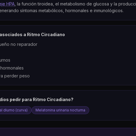
eje HPA
, la función tiroidea, el metabolismo de glucosa y la produc
generando síntomas metabólicos, hormonales e inmunológicos.
asociados a
Ritmo Circadiano
sueño no reparador
urnos
s hormonales
ara perder peso
dios pedir para
Ritmo Circadiano
?
al diurno (curva)
Melatonina urinaria nocturna