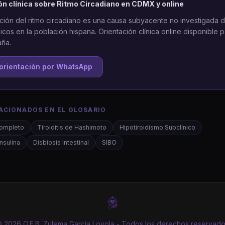
ón clínica sobre
Ritmo Circadiano
en CDMX y online
ción del ritmo circadiano es una causa subyacente no investigada
cos en la población hispana. Orientación clínica online disponible 
aña.
orientación por WhatsApp
ACIONADOS EN EL GLOSARIO
Completo
Tiroiditis de Hashimoto
Hipotiroidismo Subclínico
Insulina
Disbiosis Intestinal
SIBO
 2026 Q.F.B. Zulema García Loyola - Todos los derechos reservad