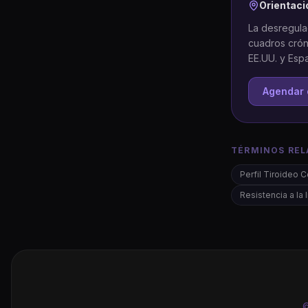
Orientaci
La desregula
cuadros cróni
EE.UU. y Esp
Agendar 
TÉRMINOS REL
Perfil Tiroideo 
Resistencia a la 
©