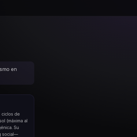
lismo en
 ciclos de
sol (máxima al
génica. Su
g social—