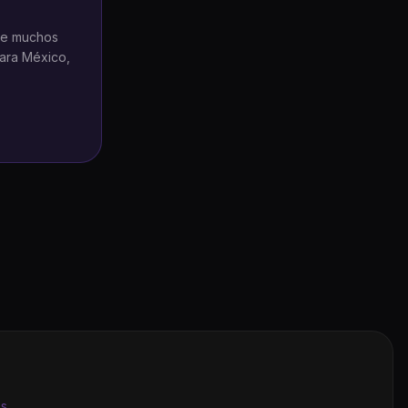
 de muchos
para México,
os