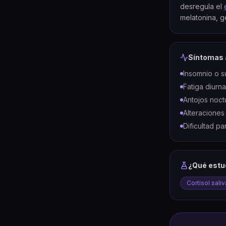
desregula el
melatonina, 
Síntomas 
Insomnio o 
Fatiga diurna
Antojos noct
Alteracione
Dificultad p
¿Qué estu
Cortisol saliv