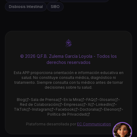
Disbiosis Intestinal
SIBO
© 2026 Q.F.B. Zulema García Loyola - Todos los
derechos reservados
Esta APP proporciona orientación e información educativa en
salud. No constituye consulta médica, diagnóstico ni
tratamiento. Siempre consulta con tu médico antes de tomar
decisiones sobre tu salud.
Blog
•
Sala de Prensa
•
En la Mira
•
FAQ
•
Glosario
•
Red de Colaboración
•
Empresas
•
X
•
LinkedIn
•
TikTok
•
Instagram
•
Facebook
•
Doctoralia
•
Eleonor
•
Política de Privacidad
Plataforma desarrollada por
EC Communication