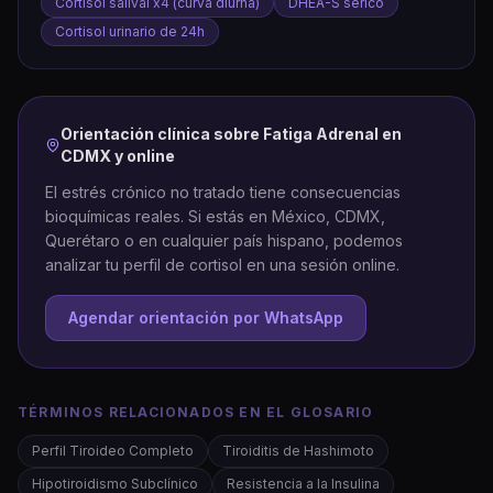
Cortisol salival x4 (curva diurna)
DHEA-S sérico
Cortisol urinario de 24h
Orientación clínica sobre
Fatiga Adrenal
en
CDMX y online
El estrés crónico no tratado tiene consecuencias
bioquímicas reales. Si estás en México, CDMX,
Querétaro o en cualquier país hispano, podemos
analizar tu perfil de cortisol en una sesión online.
Agendar orientación por WhatsApp
TÉRMINOS RELACIONADOS EN EL GLOSARIO
Perfil Tiroideo Completo
Tiroiditis de Hashimoto
Hipotiroidismo Subclínico
Resistencia a la Insulina