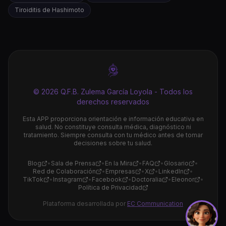
Tiroiditis de Hashimoto
© 2026 Q.F.B. Zulema García Loyola - Todos los
derechos reservados
Esta APP proporciona orientación e información educativa en
salud. No constituye consulta médica, diagnóstico ni
tratamiento. Siempre consulta con tu médico antes de tomar
decisiones sobre tu salud.
Blog
•
Sala de Prensa
•
En la Mira
•
FAQ
•
Glosario
•
Red de Colaboración
•
Empresas
•
X
•
LinkedIn
•
TikTok
•
Instagram
•
Facebook
•
Doctoralia
•
Eleonor
•
Política de Privacidad
Plataforma desarrollada por
EC Communication