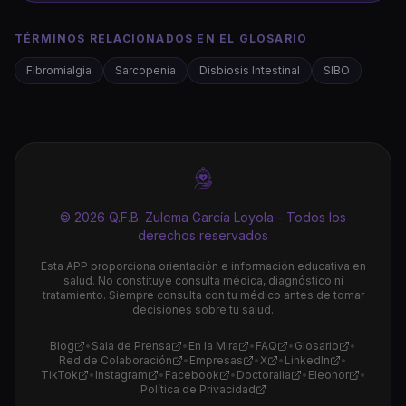
TÉRMINOS RELACIONADOS EN EL GLOSARIO
Fibromialgia
Sarcopenia
Disbiosis Intestinal
SIBO
© 2026 Q.F.B. Zulema García Loyola - Todos los
derechos reservados
Esta APP proporciona orientación e información educativa en
salud. No constituye consulta médica, diagnóstico ni
tratamiento. Siempre consulta con tu médico antes de tomar
decisiones sobre tu salud.
Blog
•
Sala de Prensa
•
En la Mira
•
FAQ
•
Glosario
•
Red de Colaboración
•
Empresas
•
X
•
LinkedIn
•
TikTok
•
Instagram
•
Facebook
•
Doctoralia
•
Eleonor
•
Política de Privacidad