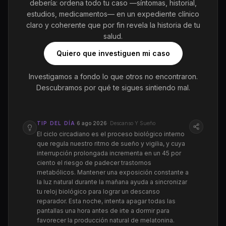
debería: ordena todo tu caso —síntomas, historial,
estudios, medicamentos— en un expediente clínico
claro y coherente que por fin revela la historia de tu
salud.
Quiero que investiguen mi caso
Investigamos a fondo lo que otros no encontraron.
Descubramos por qué te sigues sintiendo mal.
TIP DEL DÍA
·
6 ago 2026
·
Descanso Y Sueño
El ciclo circadiano es el proceso biológico interno
que regula nuestro ritmo de sueño y vigilia, y cuya
interrupción prolongada incrementa en un 45 por
ciento el riesgo de padecer trastornos
metabólicos. Mantener una exposición constante a
la luz natural durante la mañana ayuda a sincronizar
tu reloj biológico para lograr un descanso
reparador. Esta noche, intenta apagar todas las
pantallas una hora antes de irte a dormir para
favorecer la producción natural de melatonina.