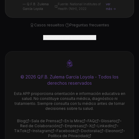
— Q.F.B. Zulema
Fuente: National Institutes of
ver
García Loyola
Health (NIH), 2022
más →
Casos resueltos
·
Preguntas frecuentes
Números de emergencia
© 2026 Q.F.B. Zulema García Loyola - Todos los
derechos reservados
Esta APP proporciona orientación e información educativa en
salud. No constituye consulta médica, diagnóstico ni
tratamiento. Siempre consulta con tu médico antes de tomar
decisiones sobre tu salud.
Blog
•
Sala de Prensa
•
En la Mira
•
FAQ
•
Glosario
•
Red de Colaboración
•
Empresas
•
X
•
LinkedIn
•
TikTok
•
Instagram
•
Facebook
•
Doctoralia
•
Eleonor
•
Política de Privacidad